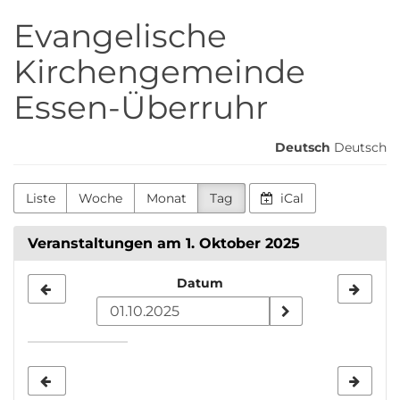
Zum
Evangelische
Haupt-
Inhalt
Kirchengemeinde
springen
Essen-Überruhr
Deutsch
Deutsch
Liste
Woche
Monat
Tag
iCal
Veranstaltungen am 1. Oktober 2025
Datum
Datum
zur
Anzeige
auswählen